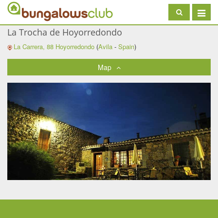
Toggle
navigat
La Trocha de Hoyorredondo
La Carrera, 88
Hoyorredondo
(
Avila
-
Spain
)
Map