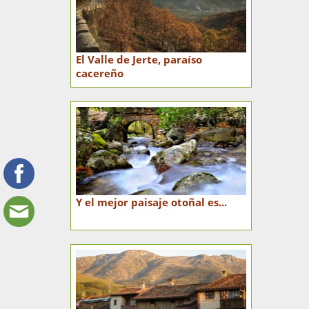
El Valle de Jerte, paraíso
cacereño
Y el mejor paisaje otoñal es...