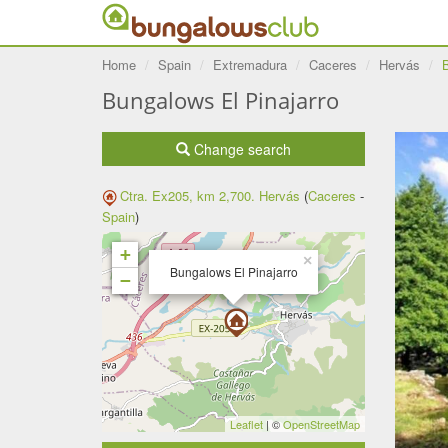
Home
Spain
Extremadura
Caceres
Hervás
Bungalows El Pinajarro
Change search
Ctra. Ex205, km 2,700.
Hervás
(
Caceres
-
Spain
)
+
×
Bungalows El Pinajarro
−
Leaflet
| ©
OpenStreetMap