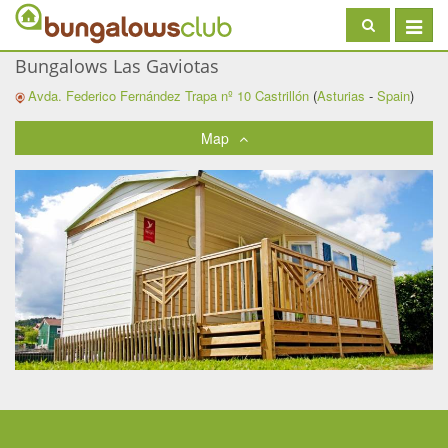
Toggle
navigat
Bungalows Las Gaviotas
Avda. Federico Fernández Trapa nº 10
Castrillón
(
Asturias
-
Spain
)
Map