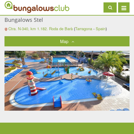
Toggle
navigat
Bungalows Stel
Ctra. N-340, km 1.182.
Roda de Barà
(
Tarragona
-
Spain
)
Map