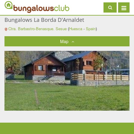
Toggle
navigat
Bungalows La Borda D'Arnaldet
Ctra. Barbastro-Benasque.
Sesue
(
Huesca
-
Spain
)
Map