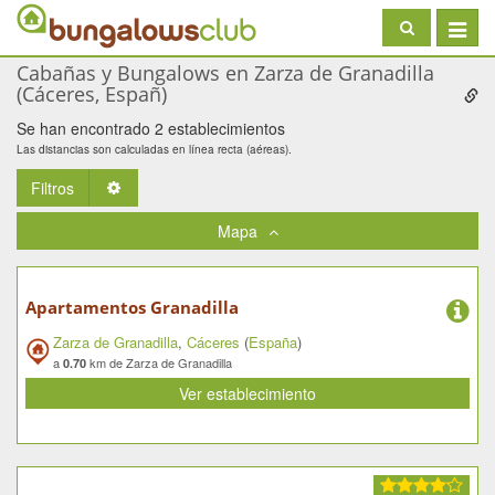
Toggle
navigat
Cabañas y Bungalows en Zarza de Granadilla
(Cáceres, Españ)
Se han encontrado 2 establecimientos
Las distancias son calculadas en línea recta (aéreas).
Filtros
Toggle Dropdown
Mapa
Apartamentos Granadilla
Zarza de Granadilla
,
Cáceres
(
España
)
a
km de Zarza de Granadilla
0.70
Ver establecimiento