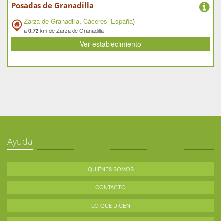
Posadas de Granadilla
Zarza de Granadilla
,
Cáceres
(
España
)
a
km de Zarza de Granadilla
0.72
Ver establecimiento
Ayuda
QUIÉNES SOMOS
CONTACTO
LO QUE DICEN