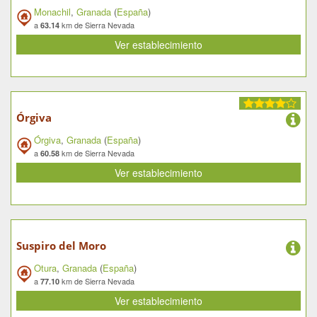
Monachil
,
Granada
(
España
)
a
km de Sierra Nevada
63.14
Ver establecimiento
Órgiva
Órgiva
,
Granada
(
España
)
a
km de Sierra Nevada
60.58
Ver establecimiento
Suspiro del Moro
Otura
,
Granada
(
España
)
a
km de Sierra Nevada
77.10
Ver establecimiento