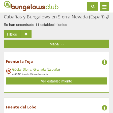
Toggle
navigat
Cabañas y Bungalows en Sierra Nevada (Españ)
Se han encontrado 11 establecimientos
Filtros
Toggle Dropdown
Mapa
Fuente la Teja
Güejar Sierra
,
Granada
(
España
)
a
km de Sierra Nevada
58.38
Ver establecimiento
Fuente del Lobo