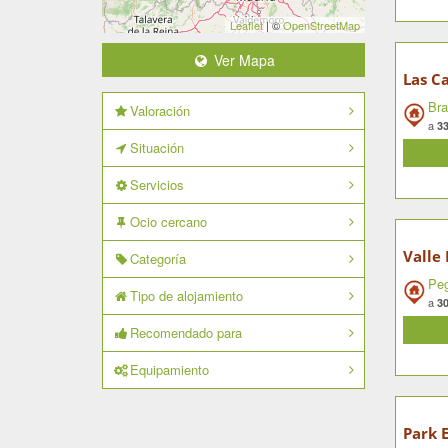
Leaflet
| ©
OpenStreetMap
Ver Mapa
Las Ca
Bra
Valoración
a
33
Situación
Servicios
Ocio cercano
Valle
Categoría
Peg
Tipo de alojamiento
a
30
Recomendado para
Equipamiento
Park E