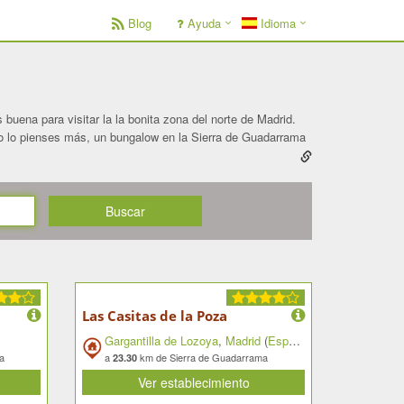
Blog
Ayuda
Idioma
uena para visitar la la bonita zona del norte de Madrid.
No lo pienses más, un bungalow en la Sierra de Guadarrama
Buscar
Las Casitas de la Poza
Gargantilla de Lozoya
,
Madrid
(
España
)
a
a
km de Sierra de Guadarrama
23.30
Ver establecimiento