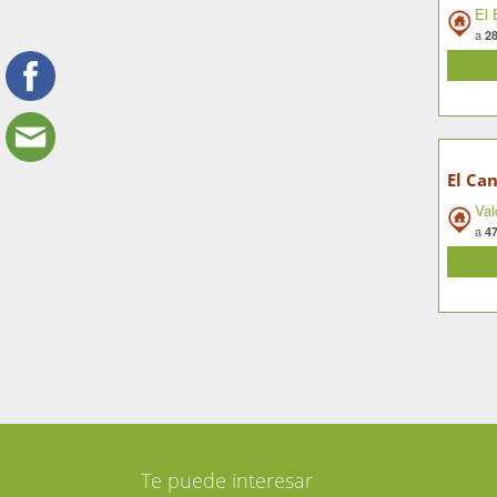
El 
a
28
El Can
Va
a
47
Te puede interesar