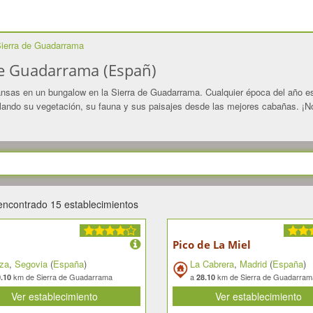
ierra de Guadarrama
de Guadarrama (Españ)
sas en un bungalow en la Sierra de Guadarrama. Cualquier época del año es b
mplando su vegetación, su fauna y sus paisajes desde las mejores cabañas. ¡
encontrado 15 establecimientos
Pico de La Miel
za
,
Segovia
(
España
)
La Cabrera
,
Madrid
(
España
)
km de Sierra de Guadarrama
a
km de Sierra de Guadarram
.10
28.10
Ver establecimiento
Ver establecimiento