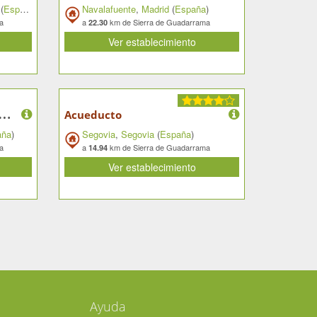
(
España
)
Navalafuente
,
Madrid
(
España
)
a
a
km de Sierra de Guadarrama
22.30
Ver establecimiento
F
milanos (Complejo Turístico)
Acueducto
aña
)
Segovia
,
Segovia
(
España
)
a
a
km de Sierra de Guadarrama
14.94
Ver establecimiento
Ayuda