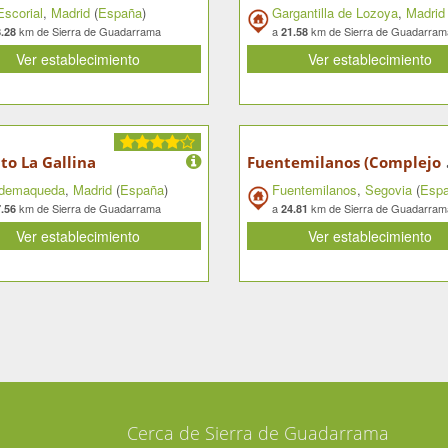
Escorial
,
Madrid
(
España
)
Gargantilla de Lozoya
,
Madrid
km de Sierra de Guadarrama
a
km de Sierra de Guadarram
.28
21.58
Ver establecimiento
Ver establecimiento
uente
to La Gallina
ldemaqueda
,
Madrid
(
España
)
Fuentemilanos
,
Segovia
(
Esp
km de Sierra de Guadarrama
a
km de Sierra de Guadarram
.56
24.81
Ver establecimiento
Ver establecimiento
Cerca de Sierra de Guadarrama