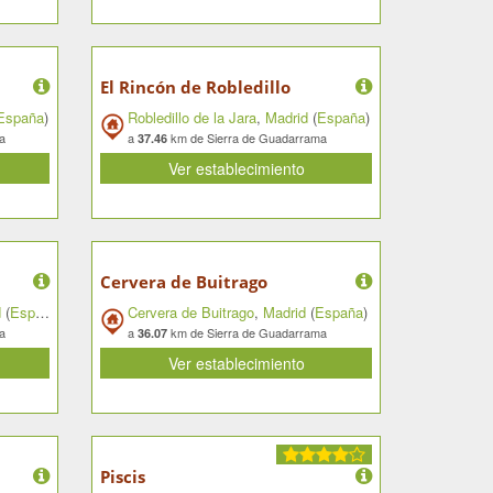
El Rincón de Robledillo
España
)
Robledillo de la Jara
,
Madrid
(
España
)
a
a
km de Sierra de Guadarrama
37.46
Ver establecimiento
Cervera de Buitrago
d
(
España
)
Cervera de Buitrago
,
Madrid
(
España
)
a
a
km de Sierra de Guadarrama
36.07
Ver establecimiento
Piscis