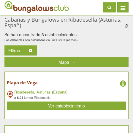
Toggle
navigat
Cabañas y Bungalows en Ribadesella (Asturias,
Españ)
Se han encontrado 3 establecimientos
Las distancias son calculadas en línea recta (aéreas).
Filtros
Toggle Dropdown
Mapa
Playa de Vega
Ribadesella
,
Asturias
(
España
)
a
km de Ribadesella
6.21
Ver establecimiento