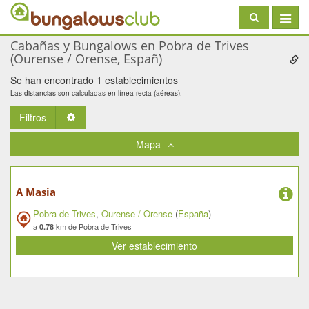
Toggle
navigat
Cabañas y Bungalows en Pobra de Trives
(Ourense / Orense, Españ)
Se han encontrado 1 establecimientos
Las distancias son calculadas en línea recta (aéreas).
Filtros
Toggle Dropdown
Mapa
A Masia
Pobra de Trives
,
Ourense / Orense
(
España
)
a
km de Pobra de Trives
0.78
Ver establecimiento