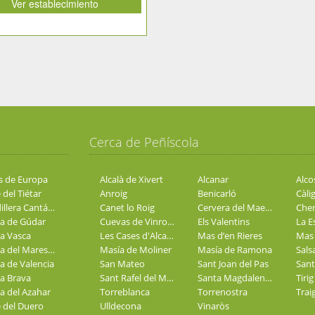
Ver establecimiento
Cerca de Peñíscola
s de Europa
Alcalà de Xivert
Alcanar
Alco
 del Tiétar
Anroig
Benicarló
Càli
Cordillera Cantábrica
Canet lo Roig
Cervera del Maestre
Cher
ra de Gúdar
Cuevas de Vinromá
Els Valentins
La E
a Vasca
Les Cases d'Alcanar
Mas d’en Rieres
Mas
Costa del Maresme
Masía de Moliner
Masía de Ramona
Sals
a de Valencia
San Mateo
Sant Joan del Pas
Sant
a Brava
Sant Rafel del Maestrat
Santa Magdalena de Pulpis
Tirig
a del Azahar
Torreblanca
Torrenostra
Trai
e del Duero
Ulldecona
Vinaròs