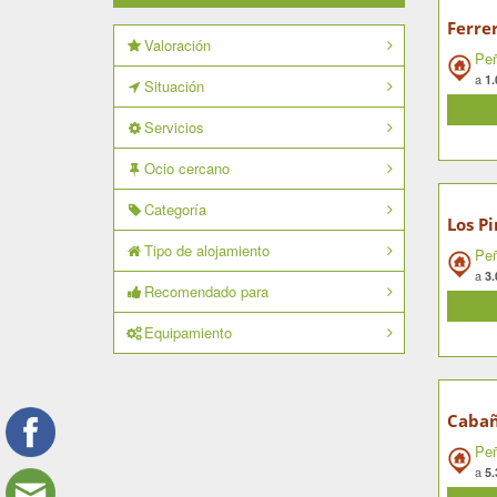
Ferre
Valoración
Peñ
a
1.
Situación
Servicios
Ocio cercano
Categoría
Los Pi
Tipo de alojamiento
Peñ
a
3.
Recomendado para
Equipamiento
Cabañ
Peñ
a
5.