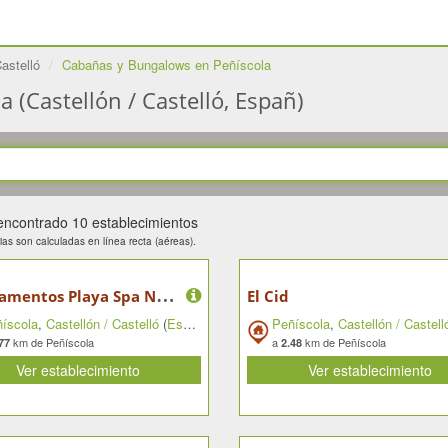
Castelló
Cabañas y Bungalows en Peñíscola
(Castellón / Castelló, Españ)
encontrado 10 establecimientos
ias son calculadas en línea recta (aéreas).
A
partamentos Playa Spa Natura Resort
El Cid
íscola
,
Castellón / Castelló
(
España
)
Peñíscola
,
Castellón / Castell
km de Peñíscola
a
km de Peñíscola
77
2.48
Ver establecimiento
Ver establecimiento