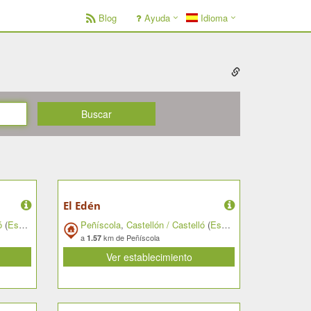
Blog
Ayuda
Idioma
Buscar
El Edén
ó
(
España
)
Peñíscola
,
Castellón / Castelló
(
España
)
a
km de Peñíscola
1.57
Ver establecimiento