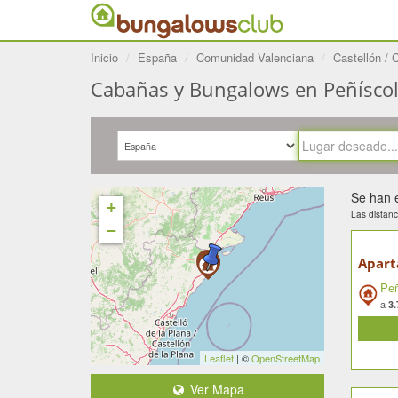
Inicio
España
Comunidad Valenciana
Castellón / 
Cabañas y Bungalows en Peñíscola 
Se han 
+
Las distanc
−
Peñ
a
3.
Leaflet
| ©
OpenStreetMap
Ver Mapa