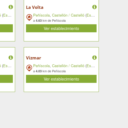
La Volta
ó
(
España
)
Peñíscola
,
Castellón / Castelló
(
España
)
a
km de Peñíscola
4.63
Ver establecimiento
Vizmar
ó
(
España
)
Peñíscola
,
Castellón / Castelló
(
España
)
a
km de Peñíscola
4.03
Ver establecimiento