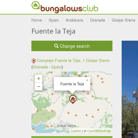
Home
Spain
Andalusia
Granada
Güejar Sierra
Fuente la Teja
Change search
Complejo Fuente la Teja, 1
Güejar Sierra
(
Granada
-
Spain
)
+
×
Fuente la Teja
−
Leaflet
| ©
OpenStreetMap