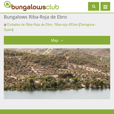
Toggle
navigat
Bungalows Riba-Roja de Ebro
Embalse de Riba-Roja de Ebro.
Riba-roja d'Ebre
(
Tarragona
-
Spain
)
Map