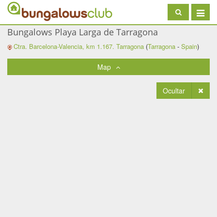
Toggle
navigat
Bungalows Playa Larga de Tarragona
Ctra. Barcelona-Valencia, km 1.167.
Tarragona
(
Tarragona
-
Spain
)
Map
Ocultar