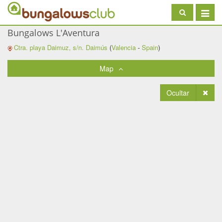
Toggle
navigat
Bungalows L'Aventura
Ctra. playa Daimuz, s/n.
Daimús
(
Valencia
-
Spain
)
Map
Ocultar