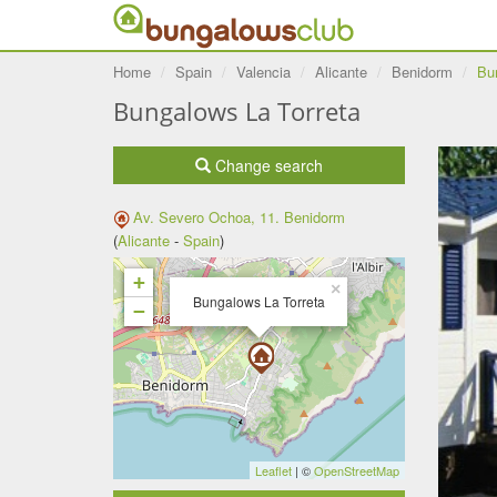
Home
Spain
Valencia
Alicante
Benidorm
Bu
Bungalows La Torreta
Change search
Av. Severo Ochoa, 11.
Benidorm
(
Alicante
-
Spain
)
+
×
Bungalows La Torreta
−
Leaflet
| ©
OpenStreetMap