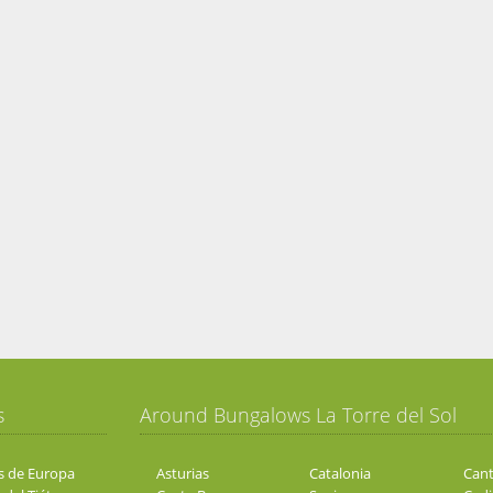
s
Around Bungalows La Torre del Sol
s de Europa
Asturias
Catalonia
Cant