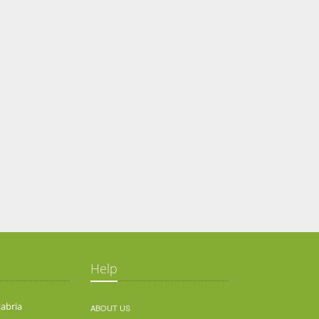
Help
abria
ABOUT US