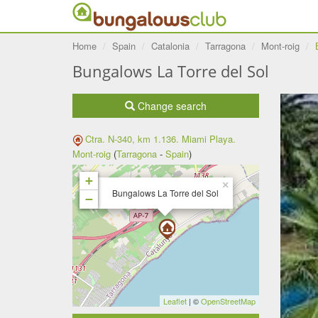
Home
Spain
Catalonia
Tarragona
Mont-roig
Bungalows La Torre del Sol
Change search
Ctra. N-340, km 1.136. Miami Playa.
Mont-roig
(
Tarragona
-
Spain
)
+
×
Bungalows La Torre del Sol
−
Leaflet
| ©
OpenStreetMap