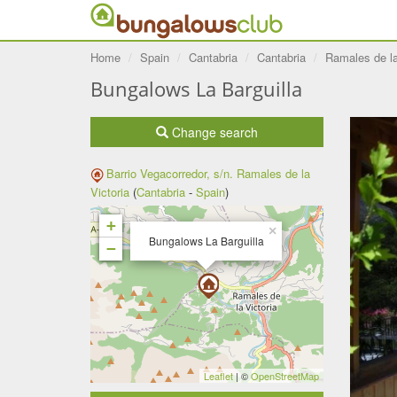
Home
Spain
Cantabria
Cantabria
Ramales de la
Bungalows La Barguilla
Change search
Barrio Vegacorredor, s/n.
Ramales de la
Victoria
(
Cantabria
-
Spain
)
+
×
Bungalows La Barguilla
−
Leaflet
| ©
OpenStreetMap