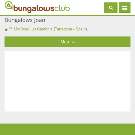
Toggle
navigat
Bungalows Joan
Pº Marítimo, 88
Cambrils
(
Tarragona
-
Spain
)
Map