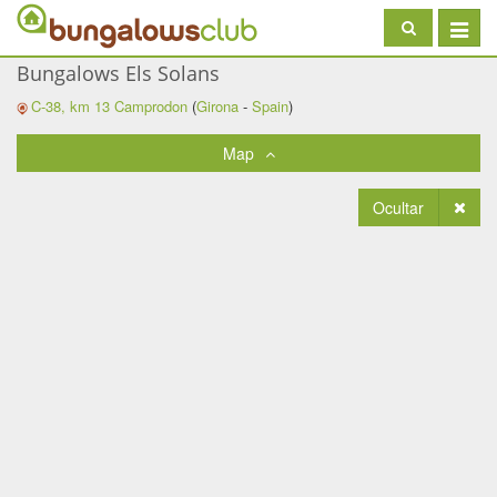
Toggle
navigat
Bungalows Els Solans
C-38, km 13
Camprodon
(
Girona
-
Spain
)
Map
Ocultar