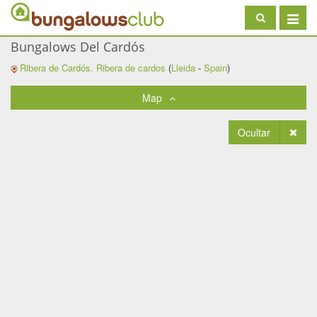
Toggle
navigat
Bungalows Del Cardós
Ribera de Cardós.
Ribera de cardos
(
Lleida
-
Spain
)
Map
Ocultar