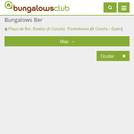
Toggle
navigat
Bungalows Ber
Playa de Ber. Boebre (A Coruña).
Pontedeume
(
A Coruña
-
Spain
)
Map
Ocultar