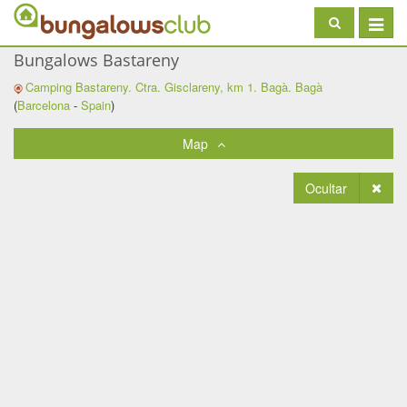
Toggle
navigat
Bungalows Bastareny
Camping Bastareny. Ctra. Gisclareny, km 1. Bagà.
Bagà
(
Barcelona
-
Spain
)
Map
Ocultar