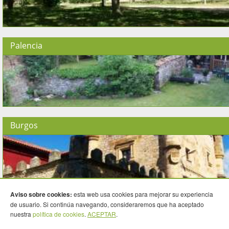
Palencia
Burgos
Aviso sobre cookies:
esta web usa cookies para mejorar su experiencia
Segovia
de usuario. Si continúa navegando, consideraremos que ha aceptado
nuestra
política de cookies
.
ACEPTAR
.