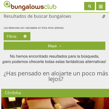
Toggle
navigat
Resultados de buscar bungalows
Las distancias son calculadas en línea recta (aéreas).
Filtros
Toggle Dropdown
Mapa
No hemos encontrado resultados para la búsqueda,
¡pero podemos ofrecerte todas estas fantásticas alternativas! ​
¿Has pensado en alojarte un poco más
lejos?
Córdoba