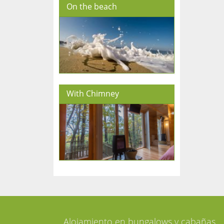
On the beach
With Chimney
Alojamiento en bungalows y cabañas