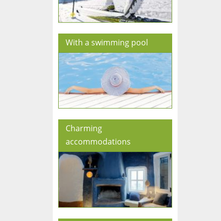
With a swimming pool
Charming
accommodations