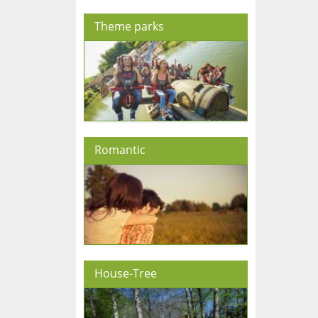
Theme parks
Romantic
House-Tree