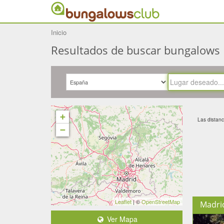
Inicio
Resultados de buscar bungalows
+
Las distanc
−
Leaflet
| ©
OpenStreetMap
Madri
Ver Mapa