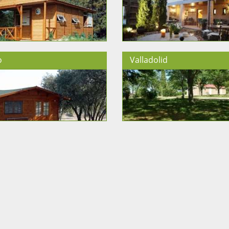
o
Valladolid