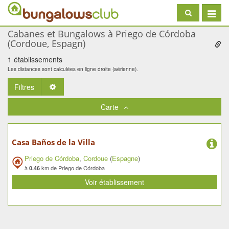
Toggle
navigat
Cabanes et Bungalows à Priego de Córdoba
(Cordoue, Espagn)
1 établissements
Les distances sont calculées en ligne droite (aérienne).
Filtres
Toggle Dropdown
Carte
Casa Baños de la Villa
Priego de Córdoba
,
Cordoue
(
Espagne
)
à
km de Priego de Córdoba
0.46
Voir établissement