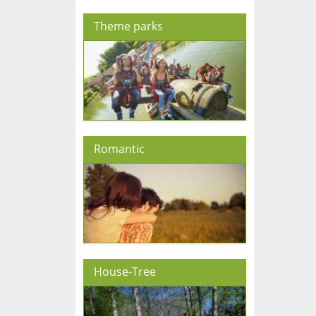
Theme parks
Romantic
House-Tree