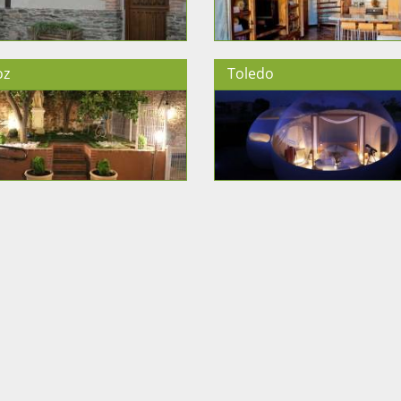
oz
Toledo