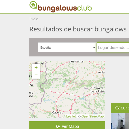
Inicio
Resultados de buscar bungalows
+
−
Cácer
Leaflet
| ©
OpenStreetMap
Ver Mapa