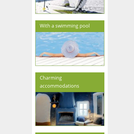
With a swimming pool
Charming
accommodations