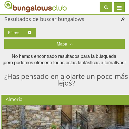
Toggle
navigat
Resultados de buscar bungalows
Filtros
Toggle Dropdown
Mapa
No hemos encontrado resultados para la búsqueda,
¡pero podemos ofrecerte todas estas fantásticas alternativas! ​
¿Has pensado en alojarte un poco más
lejos?
Almería