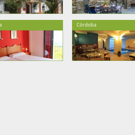
a
Córdoba