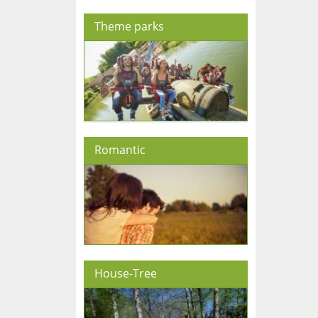
Theme parks
Romantic
House-Tree