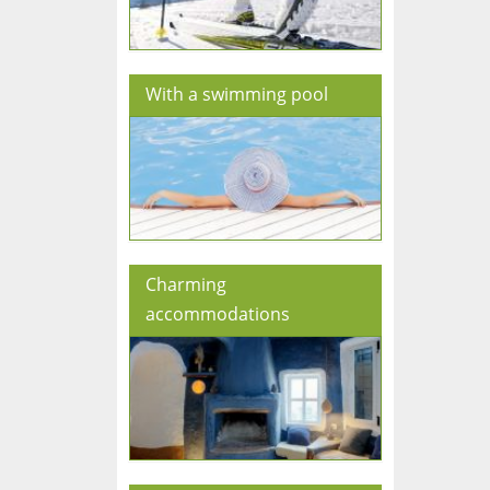
With a swimming pool
Charming
accommodations