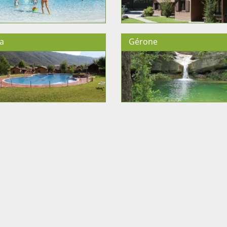
a
Gérone