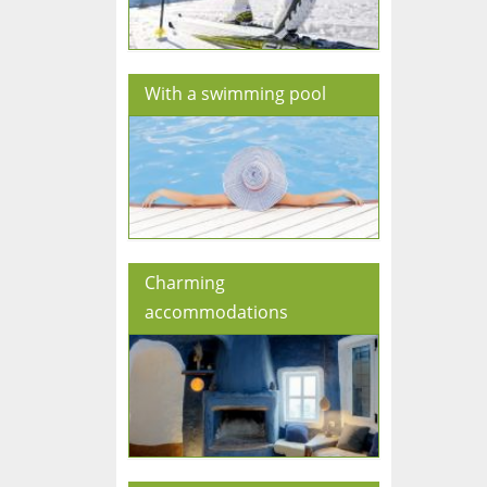
With a swimming pool
Charming
accommodations