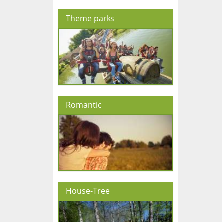
Theme parks
Romantic
House-Tree