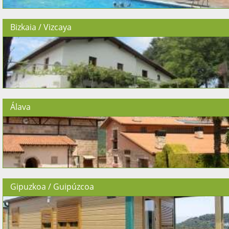
Bizkaia / Vizcaya
Álava
Gipuzkoa / Guipúzcoa