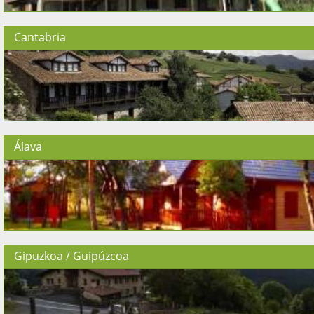
Cantabria
Álava
Gipuzkoa / Guipúzcoa