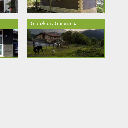
Gipuzkoa / Guipúzcoa