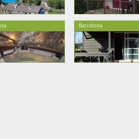
oza
Barcelona