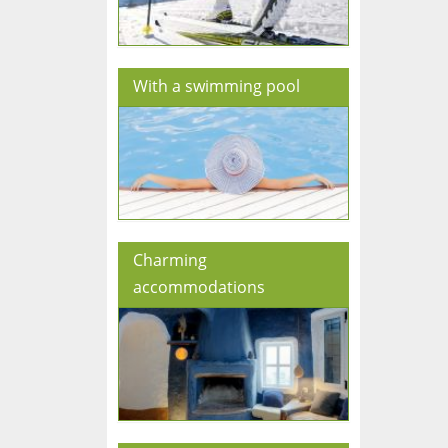
With a swimming pool
Charming
accommodations