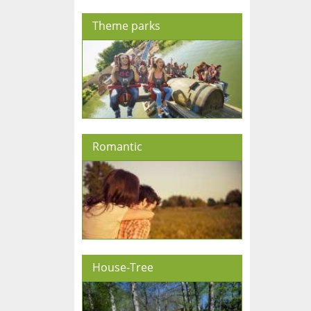
Theme parks
Romantic
House-Tree