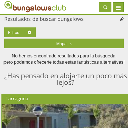
Toggle
navigat
Resultados de buscar bungalows
Filtros
Toggle Dropdown
Mapa
No hemos encontrado resultados para la búsqueda,
¡pero podemos ofrecerte todas estas fantásticas alternativas! ​
¿Has pensado en alojarte un poco más
lejos?
Tarragona