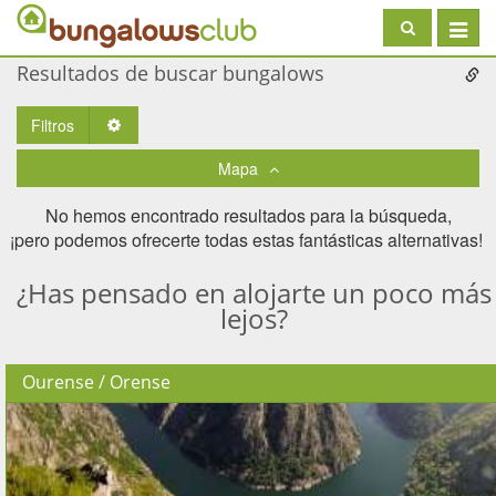
Toggle
navigat
Resultados de buscar bungalows
Filtros
Toggle Dropdown
Mapa
No hemos encontrado resultados para la búsqueda,
¡pero podemos ofrecerte todas estas fantásticas alternativas! ​
¿Has pensado en alojarte un poco más
lejos?
Ourense / Orense